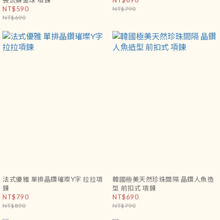
長流蘇金球 項鍊
NT$690
NT$590
NT$790
NT$690
法式優雅 單排晶鑽璀璨Y字 拉拉項
韓國極美天然珍珠間隔 晶鑽人魚造
鍊
型 前扣式 項鍊
NT$790
NT$690
NT$890
NT$790