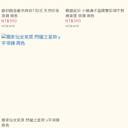
磨砂圈金屬吊牌前T扣式 天然珍珠
韓國設計 小豬鼻子晶鑽雙扣環不對
項鍊 兩色
襯垂墜 項鍊 兩色
NT$590
NT$590
NT$690
NT$690
獨家仙女氣質 閃耀之星款 y字項鍊
兩色