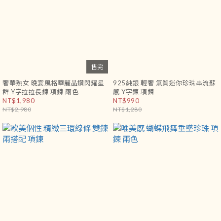
售完
奢華熟女 晚宴風格華麗晶鑽閃耀星
925純銀 輕奢 氣質迷你珍珠串流蘇
群 Y字拉拉長鍊 項鍊 兩色
感 Y字鍊 項鍊
NT$1,980
NT$990
NT$2,980
NT$1,280