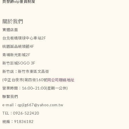
貝黎飾vip會員制度
關於我們
實體店面
台北板橋環球中心車站2F
桃園誠品統領館4F
青埔新光影城2F
新竹巨城SOGO 3F
新竹店：新竹市東區文昌街
(中正台夜市)第四街160號
同公司聯絡地址
營業時間：16:00~21:00(星期一公休)
聯繫我們
e-mail：qpjig667@yahoo.com.tw
TEL：0926-522420
統編：91836182