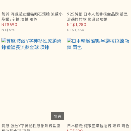
氣質 清透感立體貓眼石滾輪 流蘇小
925純銀 日本人氣香檳金晶鑽 菱型
晶鑽y字鍊 項鍊 兩色
流蘇拉拉款 鎖骨頸項鏈
NT$590
NT$1,280
NT$690
NT$1,480
售完
質感 波紋Y字神祕性感鎖骨鍊垂墜
日本精緻 耀眼星鑽拉拉鍊 項鍊 兩色