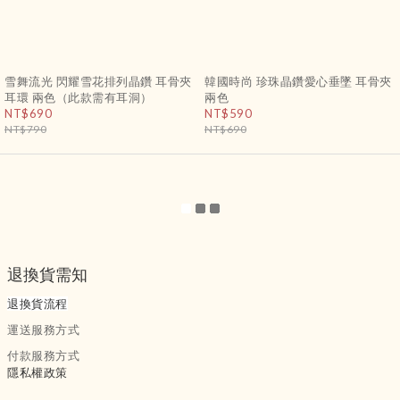
雪舞流光 閃耀雪花排列晶鑽 耳骨夾
韓國時尚 珍珠晶鑽愛心垂墜 耳骨夾
耳環 兩色（此款需有耳洞）
兩色
NT$690
NT$590
NT$790
NT$690
退換貨需知
退換貨流程
運送服務方式
付款服務方式
隱私權政策