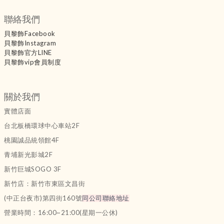
聯絡我們
貝黎飾Facebook
貝黎飾Instagram
貝黎飾官方LINE
貝黎飾vip會員制度
關於我們
實體店面
台北板橋環球中心車站2F
桃園誠品統領館4F
青埔新光影城2F
新竹巨城SOGO 3F
新竹店：新竹市東區文昌街
(中正台夜市)第四街160號
同公司聯絡地址
營業時間：16:00~21:00(星期一公休)