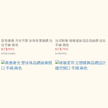
甜美優雅 月光守護 珍珠幸運滿鑽 拉
法式輕奢 璀璨盛放花語流線鑽 拉拉
拉手鍊 兩色
手鍊 兩色
NT$990
NT$790
NT$1,280
NT$990