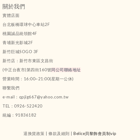
關於我們
實體店面
台北板橋環球中心車站2F
桃園誠品統領館4F
青埔新光影城2F
新竹巨城SOGO 3F
新竹店：新竹市東區文昌街
(中正台夜市)第四街160號
同公司聯絡地址
營業時間：16:00~21:00(星期一公休)
聯繫我們
e-mail：qpjig667@yahoo.com.tw
TEL：0926-522420
統編：91836182
退換貨政策 | 條款及細則 |
Belice貝黎飾會員制vip