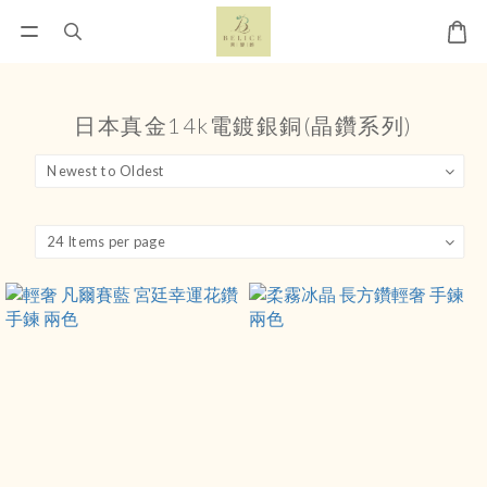
日本真金14k電鍍銀銅(晶鑽系列)