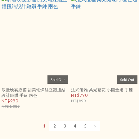
Sold Out
Sold Out
浪漫晚宴必備 甜美蝴蝶結立體扭結
法式優雅 柔光繁花 小圓金邊 手鍊
設計鏈鑽 手鍊 兩色
NT$790
NT$990
NT$890
NT$1,080
1
2
3
4
5