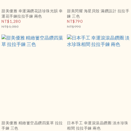
甜美優雅 幸運滿鑽花語珍珠光韻 幸
甜美閃耀 海星貝殼 滿鑽設計 拉拉手
運花手鍊拉拉手鍊 兩色
鍊 三色
NT$1,280
NT$790
NT$1,380
NT$990
甜美優雅 精緻簍空晶鑽四葉草 拉拉
日本手工 幸運滾滾晶鑽圈 淡水珍珠
手鍊 三色
相間 拉拉手鍊 兩色