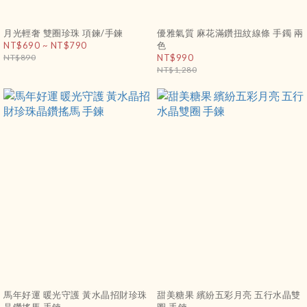
月光輕奢 雙圈珍珠 項鍊/手鍊
優雅氣質 麻花滿鑽扭紋線條 手鐲 兩
NT$690 ~ NT$790
色
NT$890
NT$990
NT$1,280
馬年好運 暖光守護 黃水晶招財珍珠
甜美糖果 繽紛五彩月亮 五行水晶雙