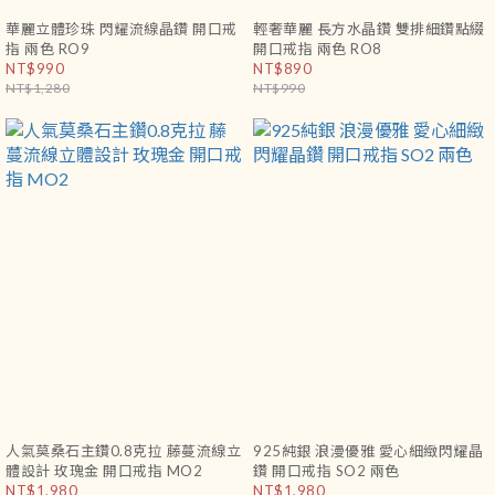
華麗立體珍珠 閃耀流線晶鑽 開口戒
輕奢華麗 長方水晶鑽 雙排細鑽點綴
指 兩色 RO9
開口戒指 兩色 RO8
NT$990
NT$890
NT$1,280
NT$990
人氣莫桑石主鑽0.8克拉 藤蔓流線立
925純銀 浪漫優雅 愛心細緻閃耀晶
體設計 玫瑰金 開口戒指 MO2
鑽 開口戒指 SO2 兩色
NT$1,980
NT$1,980