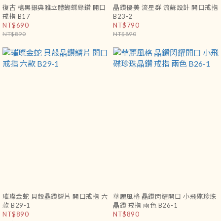
復古 槍黑銀典雅立體蝴蝶綠鑽 開口
晶鑽優美 流星群 流蘇設計 開口戒指
戒指 B17
B23-2
NT$690
NT$790
NT$890
NT$890
璀璨金蛇 貝殼晶鑽鱗片 開口戒指 六
華麗風格 晶鑽閃耀開口 小飛碟珍珠
款 B29-1
晶鑽 戒指 兩色 B26-1
NT$890
NT$890