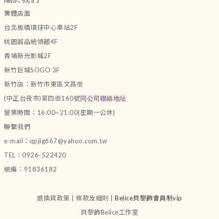
實體店面
台北板橋環球中心車站2F
桃園誠品統領館4F
青埔新光影城2F
新竹巨城SOGO 3F
新竹店：新竹市東區文昌街
(中正台夜市)第四街160號
同公司聯絡地址
營業時間：16:00~21:00(星期一公休)
聯繫我們
e-mail：qpjig667@yahoo.com.tw
TEL：0926-522420
統編：91836182
退換貨政策 | 條款及細則 |
Belice貝黎飾會員制vip
貝黎飾Belice工作室