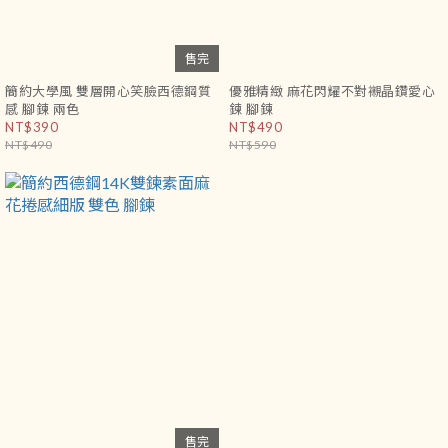
售完
簡約大學風 雙層開心笑臉西德鋼質
優雅精緻 麻花閃耀不對襯晶鑽愛心
感 腳鍊 兩色
鍊 腳鍊
NT$390
NT$490
NT$490
NT$590
售完