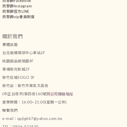
貝黎飾Facebook
貝黎飾Instagram
貝黎飾官方LINE
貝黎飾vip會員制度
關於我們
實體店面
台北板橋環球中心車站2F
桃園誠品統領館4F
青埔新光影城2F
新竹巨城SOGO 3F
新竹店：新竹市東區文昌街
(中正台夜市)第四街160號
同公司聯絡地址
營業時間：16:00~21:00(星期一公休)
聯繫我們
e-mail：qpjig667@yahoo.com.tw
TEL：0926-522420