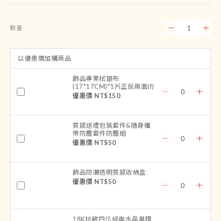
數量
以優惠價加購商品
飾品專業拭銀布
(17*17CM)*1片正反兩面(f)
優惠價 NT$150
質感送禮包裝套件&隨身攜
帶防塵套件防塵組
優惠價 NT$50
飾品防潮透明質感收納盒
優惠價 NT$50
18K抗敏四爪經典水晶單鑽