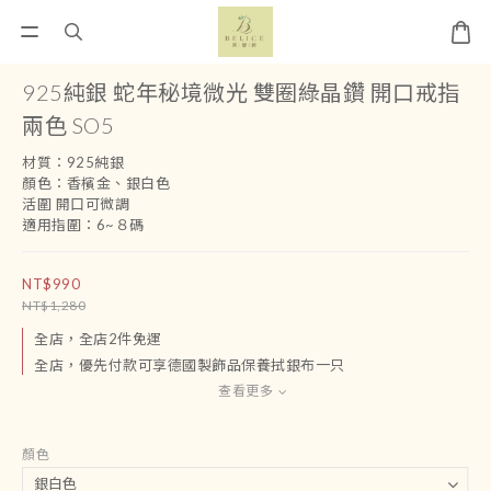
925純銀 蛇年秘境微光 雙圈綠晶鑽 開口戒指
兩色 SO5
材質：925純銀
顏色：香檳金、銀白色
活圍 開口可微調
適用指圍：6~８碼
NT$990
NT$1,280
全店，全店2件免運
全店，優先付款可享德國製飾品保養拭銀布一只
查看更多
顏色