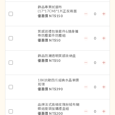
飾品專業拭銀布
(17*17CM)*1片正反兩面
優惠價 NT$150
質感送禮包裝套件&隨身攜
帶防塵套件防塵組
優惠價 NT$50
飾品防潮透明質感收納盒
優惠價 NT$50
18K抗敏四爪經典水晶單鑽
耳環
優惠價 NT$390
品牌法式高級玫瑰粉絨布蝴
蝶結提袋加購禮盒組
優惠價 NT$200