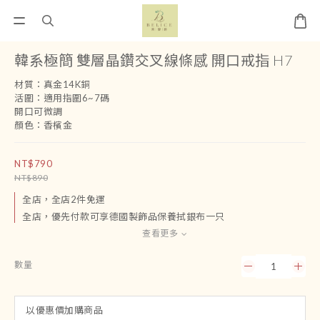
韓系極簡 雙層晶鑽交叉線條感 開口戒指 H7
材質：真金14K銅
活圍：適用指圍6~7碼
開口可微調
顏色：香檳金
NT$790
NT$890
全店，全店2件免運
全店，優先付款可享德國製飾品保養拭銀布一只
查看更多
數量
以優惠價加購商品