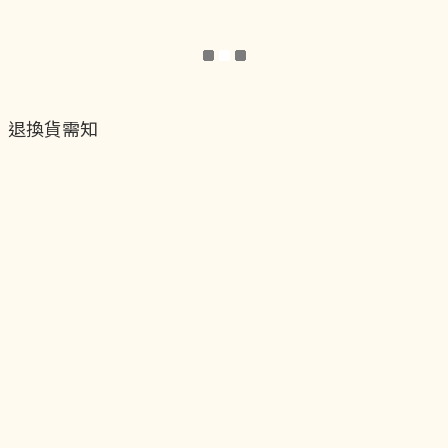
退換貨需知
退換貨流程
運送服務方式
付款服務方式
隱私權政策
聯絡我們
貝黎飾Facebook
貝黎飾Instagram
貝黎飾官方LINE
貝黎飾vip會員制度