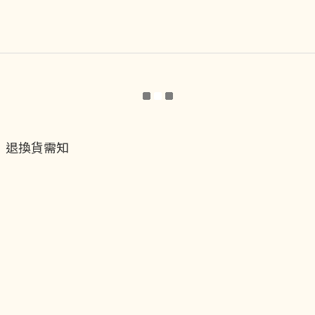
退換貨需知
退換貨流程
運送服務方式
付款服務方式
隱私權政策
聯絡我們
貝黎飾Facebook
貝黎飾Instagram