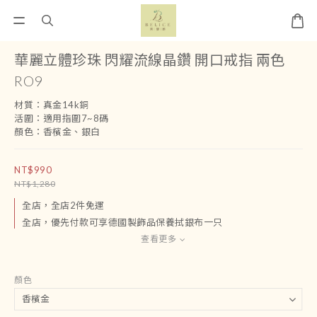
華麗立體珍珠 閃耀流線晶鑽 開口戒指 兩色
RO9
材質：真金14k銅
活圍：適用指圍7~8碼
顏色：香檳金、銀白
NT$990
NT$1,280
全店，全店2件免運
全店，優先付款可享德國製飾品保養拭銀布一只
查看更多
顏色