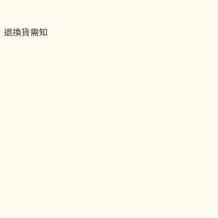
退換貨需知
退換貨流程
運送服務方式
付款服務方式
隱私權政策
聯絡我們
貝黎飾Facebook
貝黎飾Instagram
貝黎飾官方LINE
貝黎飾vip會員制度
關於我們
實體店面