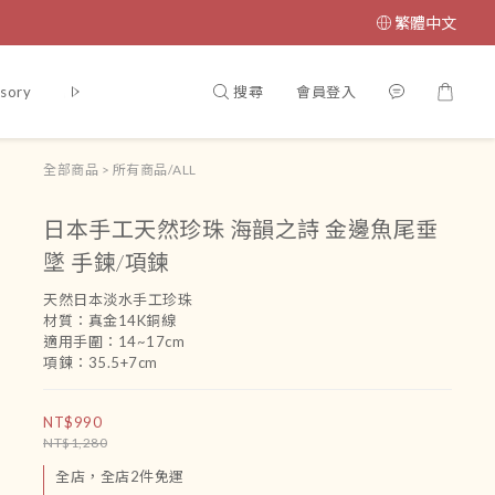
繁體中文
搜尋
會員登入
sory
腳鏈
吊飾
運送政策及付款方式
條款與細則
會員
全部商品
>
所有商品/ALL
日本手工天然珍珠 海韻之詩 金邊魚尾垂
墜 手鍊/項鍊
天然日本淡水手工珍珠
材質：真金14K銅線 
適用手圍：14~17cm
項鍊：35.5+7cm
NT$990
NT$1,280
全店，全店2件免運