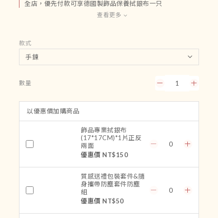
全店，優先付款可享德國製飾品保養拭銀布一只
查看更多
款式
數量
以優惠價加購商品
飾品專業拭銀布
(17*17CM)*1片正反
兩面
優惠價 NT$150
質感送禮包裝套件&隨
身攜帶防塵套件防塵
組
優惠價 NT$50