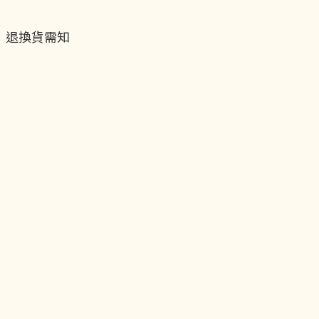
退換貨需知
退換貨流程
運送服務方式
付款服務方式
隱私權政策
聯絡我們
貝黎飾Facebook
貝黎飾Instagram
貝黎飾官方LINE
貝黎飾vip會員制度
關於我們
實體店面
台北板橋環球中心車站2F