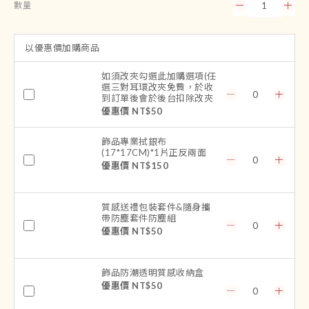
數量
以優惠價加購商品
如須改夾勾選此加購選項(任
選三對耳環改夾免費，於收
到訂單後會於後台扣除改夾
費用喔)
優惠價 NT$50
飾品專業拭銀布
(17*17CM)*1片正反兩面
優惠價 NT$150
質感送禮包裝套件&隨身攜
帶防塵套件防塵組
優惠價 NT$50
飾品防潮透明質感收納盒
優惠價 NT$50