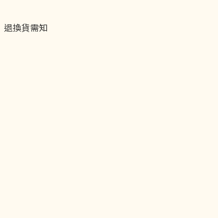
退換貨需知
退換貨流程
運送服務方式
付款服務方式
隱私權政策
聯絡我們
貝黎飾Facebook
貝黎飾Instagram
貝黎飾官方LINE
貝黎飾vip會員制度
關於我們
實體店面