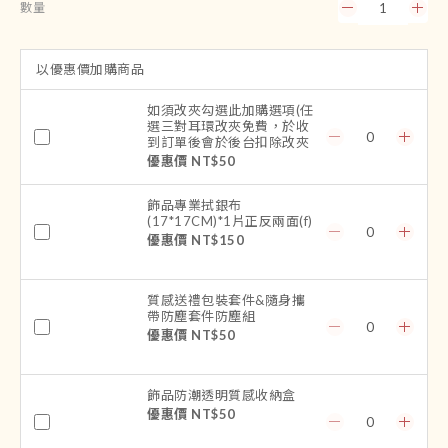
數量
以優惠價加購商品
如須改夾勾選此加購選項(任
選三對耳環改夾免費，於收
到訂單後會於後台扣除改夾
費用喔)
優惠價 NT$50
飾品專業拭銀布
(17*17CM)*1片正反兩面(f)
優惠價 NT$150
質感送禮包裝套件&隨身攜
帶防塵套件防塵組
優惠價 NT$50
飾品防潮透明質感收納盒
優惠價 NT$50