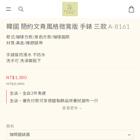
韓國 簡約文青風格微寬版 手錶 三款 A-8161
款式:咖啡方款/黑色方款/咖啡圓款
材質:真金/橡膠錶帶
手錶接防潑水 不防水
洗手可 洗澡需脫下
NT$1,380
NT$2,380
全店，全店2件免運
全店，優先付款可享德國製飾品保養拭銀布一只
查看更多
顏色