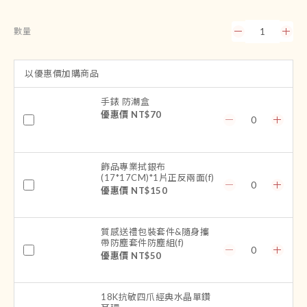
數量
以優惠價加購商品
手錶 防潮盒
優惠價 NT$70
飾品專業拭銀布
(17*17CM)*1片正反兩面(f)
優惠價 NT$150
質感送禮包裝套件&隨身攜
帶防塵套件防塵組(f)
優惠價 NT$50
18K抗敏四爪經典水晶單鑽