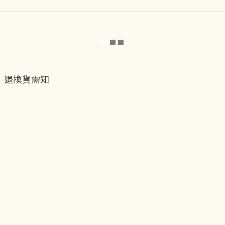
退換貨需知
退換貨流程
運送服務方式
付款服務方式
隱私權政策
聯絡我們
貝黎飾Facebook
貝黎飾Instagram
貝黎飾官方LINE
貝黎飾vip會員制度