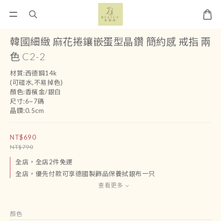
韓國細緻 麻花捲鑲嵌蛋型晶鑽 簡約感 戒指 兩
色 C2-2
材質:西德鋼14k
(可碰水,不易掉色)
顏色:香檳金/銀白
尺寸:6~7碼
晶鑽:0.5cm
NT$690
NT$790
全店，全店2件免運
全店，優先付款可享德國製飾品保養拭銀布一只
查看更多
顏色