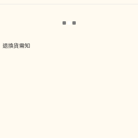
退換貨需知
退換貨流程
運送服務方式
付款服務方式
隱私權政策
聯絡我們
貝黎飾Facebook
貝黎飾Instagram
貝黎飾官方LINE
貝黎飾vip會員制度