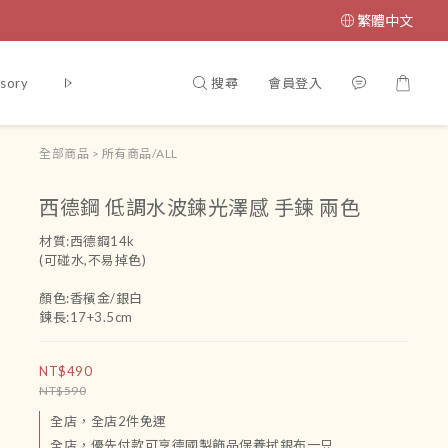
繁體中文
搜尋
會員登入
sory
腳鏈
吊飾
運送政策及付款方式
條款與細則
會員
全部商品
>
所有商品/ALL
西德鋼 低調水波鍊光澤感 手鍊 兩色
材質:西德鋼14k
(可碰水,不易掉色)
顏色:香檳金/銀白
鍊長:17+3.5cm
NT$490
NT$590
全店，全店2件免運
全店，優先付款可享德國製飾品保養拭銀布一只