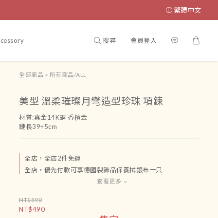
繁體中文
搜尋
會員登入
cessory
腳鏈
吊飾
運送政策及付款方式
條款與細則
全部商品
>
所有商品/ALL
美型 溫柔璀璨月彎造型珍珠 項鍊
材質:真金14K銅 香檳金
鏈長39+5cm
全店，全店2件免運
全店，優先付款可享德國製飾品保養拭銀布一只
查看更多
NT$590
NT$490