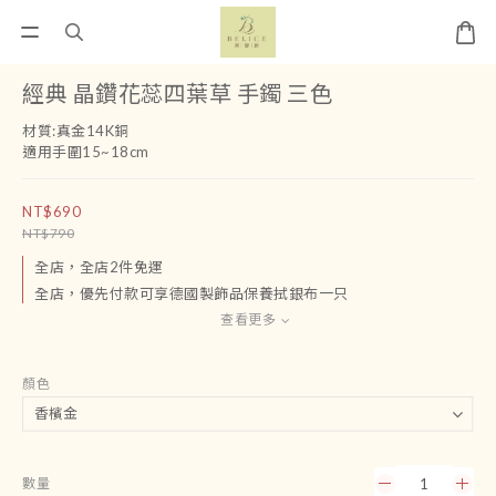
經典 晶鑽花蕊四葉草 手鐲 三色
材質:真金14K銅
適用手圍15~18cm
NT$690
NT$790
全店，全店2件免運
全店，優先付款可享德國製飾品保養拭銀布一只
查看更多
顏色
數量