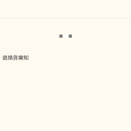
退換貨需知
退換貨流程
運送服務方式
付款服務方式
隱私權政策
聯絡我們
貝黎飾Facebook
貝黎飾Instagram
貝黎飾官方LINE