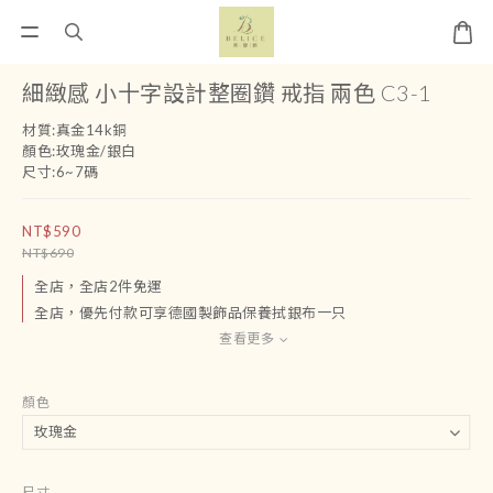
細緻感 小十字設計整圈鑽 戒指 兩色 C3-1
材質:真金14k銅
顏色:玫瑰金/銀白
尺寸:6~7碼
NT$590
NT$690
全店，全店2件免運
全店，優先付款可享德國製飾品保養拭銀布一只
查看更多
顏色
尺寸