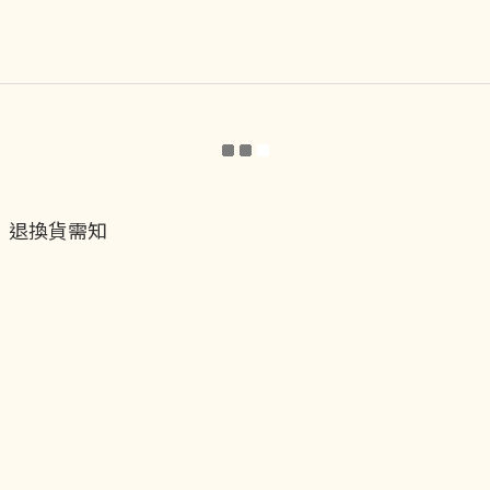
退換貨需知
退換貨流程
運送服務方式
付款服務方式
隱私權政策
聯絡我們
貝黎飾Facebook
貝黎飾Instagram