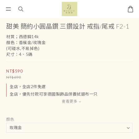
甜美 簡約小圓晶鑽 三鑽設計 戒指/尾戒 F2-1
材質；西德鋼14k 
顏色：香檳金/玫瑰金
(可碰水,不易掉色)
尺寸：4、5碼
NT$590
NT$690
全店，全店2件免運
全店，優先付款可享德國製飾品保養拭銀布一只
查看更多
顏色