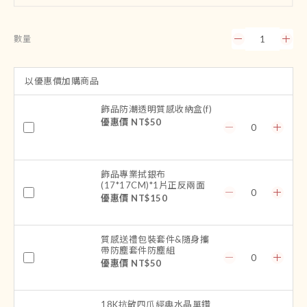
數量
以優惠價加購商品
飾品防潮透明質感收納盒(f)
優惠價 NT$50
飾品專業拭銀布
(17*17CM)*1片正反兩面
優惠價 NT$150
質感送禮包裝套件&隨身攜
帶防塵套件防塵組
優惠價 NT$50
18K抗敏四爪經典水晶單鑽