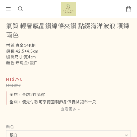
氣質 輕奢感晶鑽線條夾鑽 點綴海洋波浪 項鍊
兩色
材質:真金14K銅
鍊長:42.5+4.5cm
綴飾尺寸:寬4cm
顏色:玫瑰金/銀白
NT$790
NT$890
全店，全店2件免運
全店，優先付款可享德國製飾品保養拭銀布一只
查看更多
顏色