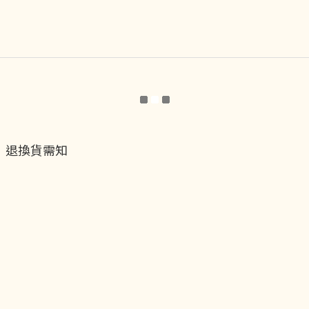
退換貨需知
退換貨流程
運送服務方式
付款服務方式
隱私權政策
聯絡我們
貝黎飾Facebook
貝黎飾Instagram