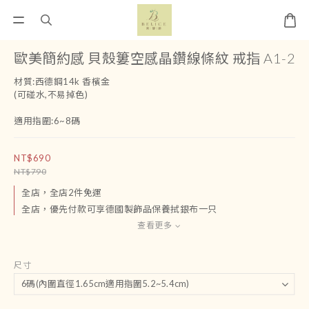
歐美簡約感 貝殼簍空感晶鑽線條紋 戒指 A1-2
材質:西德鋼14k 香檳金
(可碰水,不易掉色)
適用指圍:6~8碼
NT$690
NT$790
全店，全店2件免運
全店，優先付款可享德國製飾品保養拭銀布一只
查看更多
尺寸