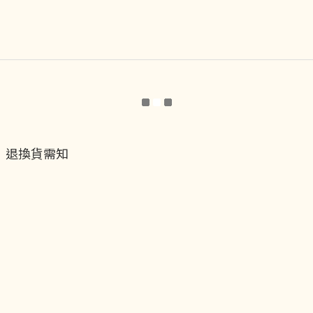
退換貨需知
退換貨流程
運送服務方式
付款服務方式
隱私權政策
聯絡我們
貝黎飾Facebook
貝黎飾Instagram