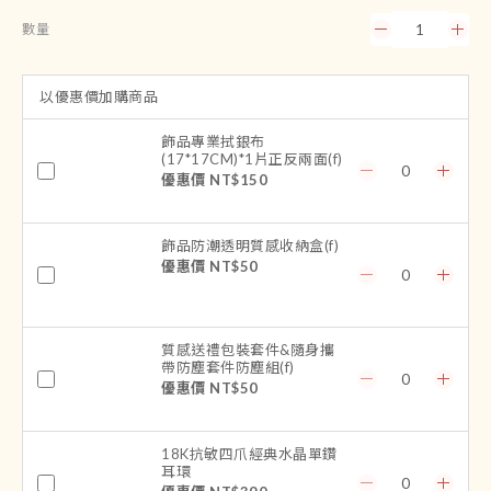
數量
以優惠價加購商品
飾品專業拭銀布
(17*17CM)*1片正反兩面(f)
優惠價 NT$150
飾品防潮透明質感收納盒(f)
優惠價 NT$50
質感送禮包裝套件&隨身攜
帶防塵套件防塵組(f)
優惠價 NT$50
18K抗敏四爪經典水晶單鑽
耳環