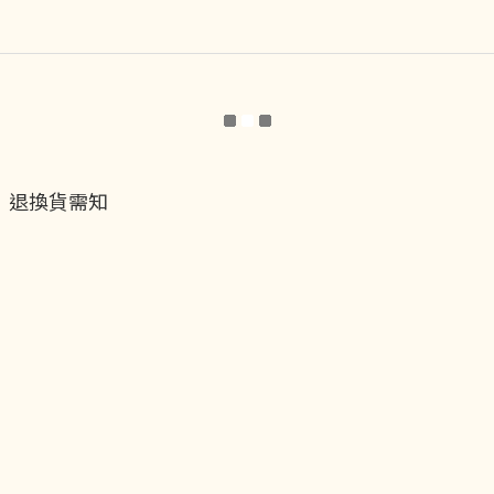
退換貨需知
退換貨流程
運送服務方式
付款服務方式
隱私權政策
聯絡我們
貝黎飾Facebook
貝黎飾Instagram
貝黎飾官方LINE