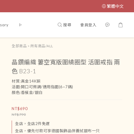
繁體中文
搜尋
會員登入
sory
腳鏈
吊飾
運送政策及付款方式
條款與細則
會員
全部商品
>
所有商品/ALL
晶鑽編織 簍空寬版圍繞圈型 活圍戒指 兩
色 B23-1
材質:真金14K銅
活圍:開口可微調/適用指圍(6~7碼)
顏色:香檳金/銀白
NT$690
NT$790
全店，全店2件免運
全店，優先付款可享德國製飾品保養拭銀布一只