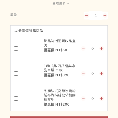
查看更多
數量
以優惠價加購商品
飾品防潮透明收納盒
(f)
優惠價 NT$50
18K抗敏四爪經典水
晶單鑽 耳環
優惠價 NT$390
品牌法式高級玫瑰粉
絨布蝴蝶結提袋加購
禮盒組
優惠價 NT$200