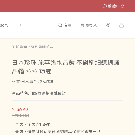
繁體中文
搜尋
會員登入
sory
腳鏈
吊飾
運送政策及付款方式
條款與細則
會員
全部商品
>
所有商品/ALL
日本珍珠 施華洛水晶鑽 不對稱細鍊蝴蝶
晶鑽 拉拉 項鍊
材質:日本真金925純銀
產品特色:可隨意調整項鍊長短
NT$990
NT$1,080
全店，全店2件免運
全店，優先付款可享德國製飾品保養拭銀布一只