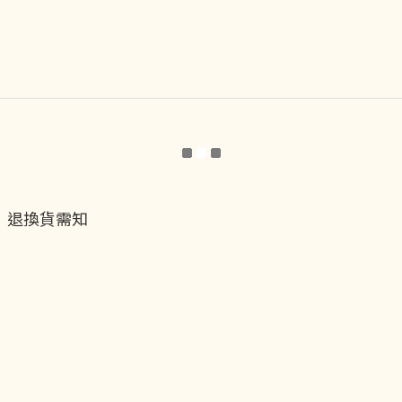
退換貨需知
退換貨流程
運送服務方式
付款服務方式
隱私權政策
聯絡我們