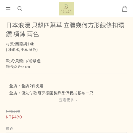
日本浪漫 貝殼四葉草 立體幾何方形線條扣環
鑽 項鍊 兩色
材質:西德鋼14k
(可碰水,不易掉色)
款式:貝殼白/粉紫色
鍊長:39+5cm
全店，全店2件免運
全店，優先付款可享德國製飾品保養拭銀布一只
查看更多
NT$590
NT$490
顏色