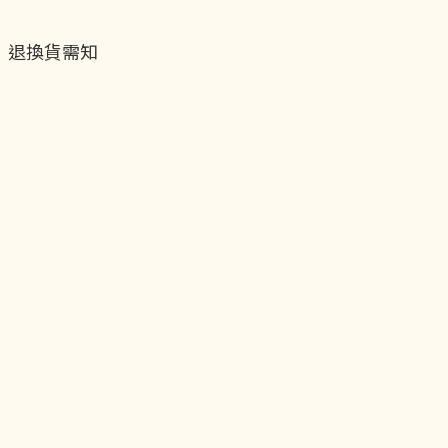
退換貨需知
退換貨流程
運送服務方式
付款服務方式
隱私權政策
聯絡我們
貝黎飾Facebook
貝黎飾Instagram
貝黎飾官方LINE
貝黎飾vip會員制度
關於我們
實體店面
台北板橋環球中心車站2F