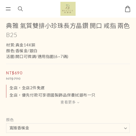
典雅 氣質雙排小珍珠長方晶鑽 開口 戒指 兩色
B25
材質:真金14K銅
顏色:香檳金/銀白
活圍:開口可微調/適用指圍(6~7碼)
NT$690
NT$790
全店，全店2件免運
全店，優先付款可享德國製飾品保養拭銀布一只
查看更多
顏色