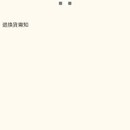
退換貨需知
退換貨流程
運送服務方式
付款服務方式
隱私權政策
聯絡我們
貝黎飾Facebook
貝黎飾Instagram
貝黎飾官方LINE
貝黎飾vip會員制度
關於我們