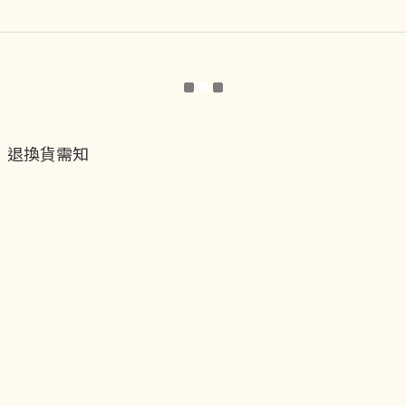
退換貨需知
退換貨流程
運送服務方式
付款服務方式
隱私權政策
聯絡我們
貝黎飾Facebook
貝黎飾Instagram
貝黎飾官方LINE
貝黎飾vip會員制度