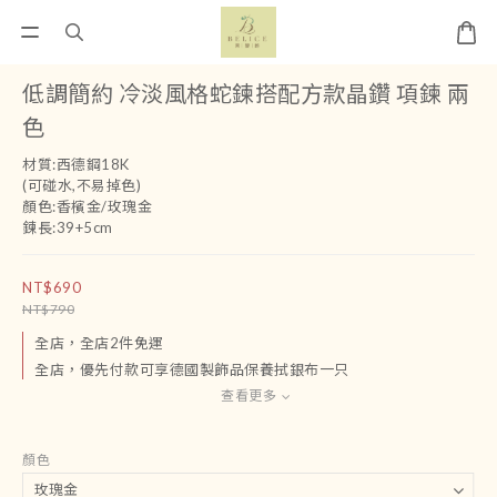
低調簡約 冷淡風格蛇鍊搭配方款晶鑽 項鍊 兩
色
材質:西德鋼18K
(可碰水,不易掉色)
顏色:香檳金/玫瑰金
鍊長:39+5cm
NT$690
NT$790
全店，全店2件免運
全店，優先付款可享德國製飾品保養拭銀布一只
查看更多
顏色