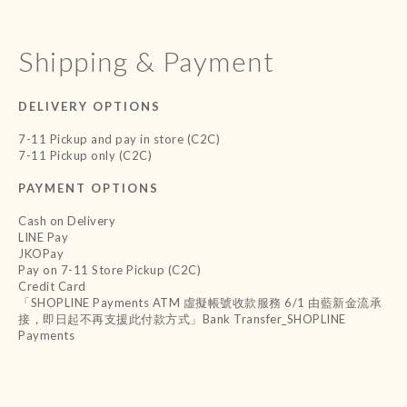
Shipping & Payment
DELIVERY OPTIONS
7-11 Pickup and pay in store (C2C)
7-11 Pickup only (C2C)
PAYMENT OPTIONS
Cash on Delivery
LINE Pay
JKOPay
Pay on 7-11 Store Pickup (C2C)
Credit Card
「SHOPLINE Payments ATM 虛擬帳號收款服務 6/1 由藍新金流承
接，即日起不再支援此付款方式」Bank Transfer_SHOPLINE
Payments