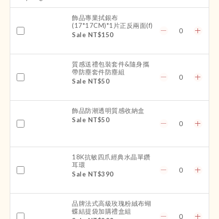
飾品專業拭銀布
(17*17CM)*1片正反兩面(f)
Sale NT$150
質感送禮包裝套件&隨身攜
帶防塵套件防塵組
Sale NT$50
飾品防潮透明質感收納盒
Sale NT$50
18K抗敏四爪經典水晶單鑽
耳環
Sale NT$390
品牌法式高級玫瑰粉絨布蝴
蝶結提袋加購禮盒組