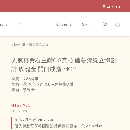
English
Search
Sign in
sory
腳鏈
吊飾
運送政策及付款方式
Terms and Conditio
View All
>
所有商品/ALL
人氣莫桑石主鑽0.8克拉 藤蔓流線立體設
計 玫瑰金 開口戒指 MO2
材質：925純銀
久戴不霧 八心八箭 0.8克拉莫桑D鑽
顏色：玫瑰金
NT$1,980
NT$2,980
全店2件免運 on order
優先付款可享德國製飾品保養拭銀布一只 on order