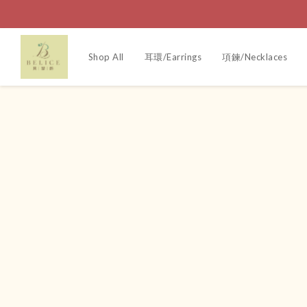
Shop All
耳環/Earrings
項鍊/Necklaces