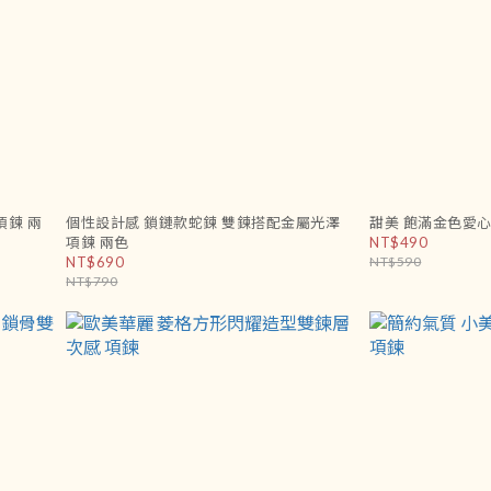
項鍊 兩
個性設計感 鎖鏈款蛇鍊 雙鍊搭配金屬光澤
甜美 飽滿金色愛心
項鍊 兩色
NT$490
NT$690
NT$590
NT$790