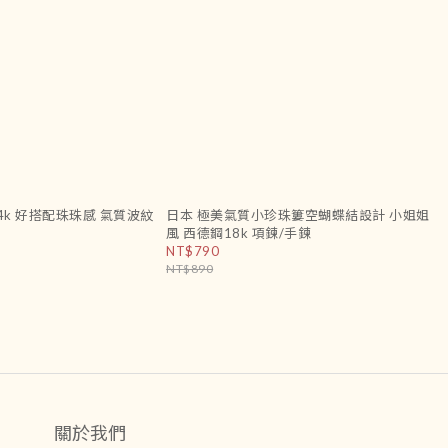
4k 好搭配珠珠感 氣質波紋
日本 極美氣質小珍珠簍空蝴蝶結設計 小姐姐
風 西德鋼18k 項鍊/手鍊
NT$790
NT$890
關於我們