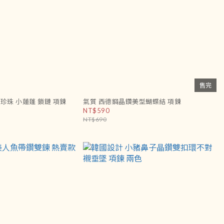
售完
珍珠 小蓮蓬 鎖鏈 項鍊
氣質 西德鋼晶鑽美型蝴蝶結 項鍊
NT$590
NT$690