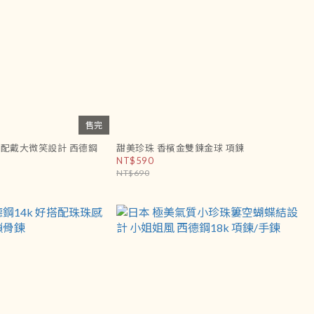
售完
面配戴大微笑設計 西德鋼
甜美珍珠 香檳金雙鍊金球 項鍊
NT$590
NT$690