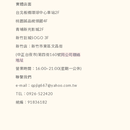
實體店面
台北板橋環球中心車站2F
桃園誠品統領館4F
青埔新光影城2F
新竹巨城SOGO 3F
新竹店：新竹市東區文昌街
(中正台夜市)第四街160號
同公司聯絡
地址
營業時間：16:00~21:00(星期一公休)
聯繫我們
e-mail：qpjig667@yahoo.com.tw
TEL：0926-522420
統編：91836182