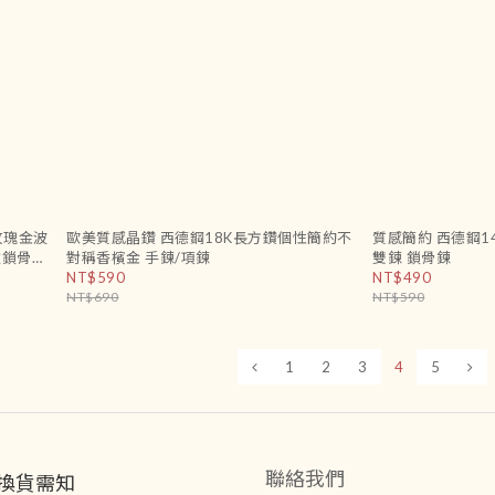
玫瑰金波
歐美質感晶鑽 西德鋼18K長方鑽個性簡約不
質感簡約 西德鋼1
款鎖骨項
對稱香檳金 手鍊/項鍊
雙鍊 鎖骨鍊
NT$590
NT$490
NT$690
NT$590
1
2
3
4
5
聯絡我們
換貨需知