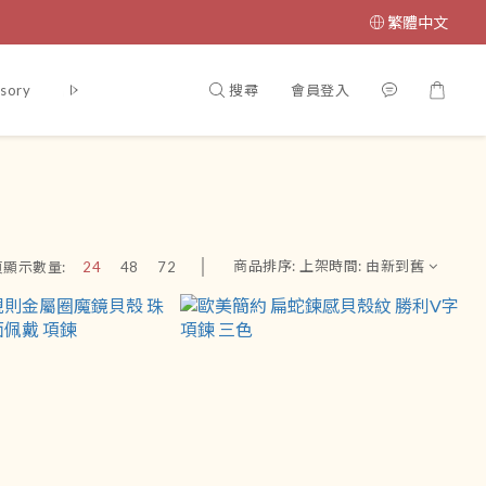
繁體中文
搜尋
會員登入
sory
腳鏈
吊飾
運送政策及付款方式
條款與細則
會員
商品排序:
上架時間: 由新到舊
頁顯示數量:
24
48
72