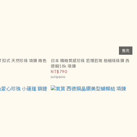
售完
扣式 天然珍珠 項鍊 兩色
日本 精緻質感珍珠 若隱若現 極細珠珠鍊 西
德鋼18k 項鍊
NT$790
NT$890