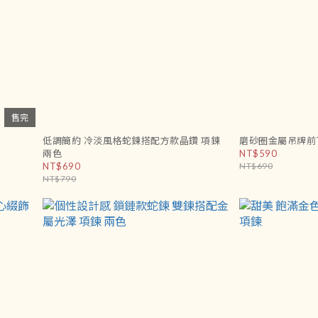
售完
低調簡約 冷淡風格蛇鍊搭配方款晶鑽 項鍊
磨砂圈金屬吊牌前T
兩色
NT$590
NT$690
NT$690
NT$790