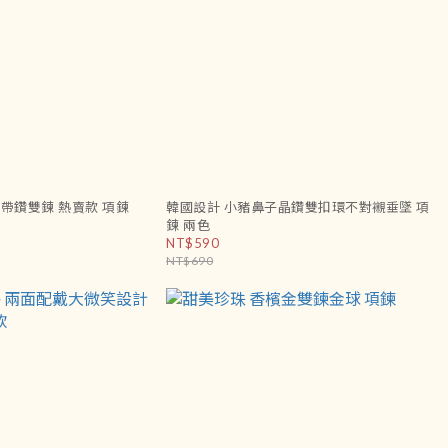
簡約氣質 小美人魚帶鑽雙鍊 熱賣款 項鍊
韓國設計 小豬鼻子晶鑽雙扣環不對襯垂墜 項
鍊 兩色
NT$590
NT$690