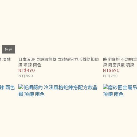
售完
鍊 項鍊
日本浪漫 貝殼四葉草 立體幾何方形線條扣環
時尚簡約 不規則
鑽 項鍊 兩色
鍊 兩面佩戴 項鍊
NT$490
NT$690
NT$590
NT$790