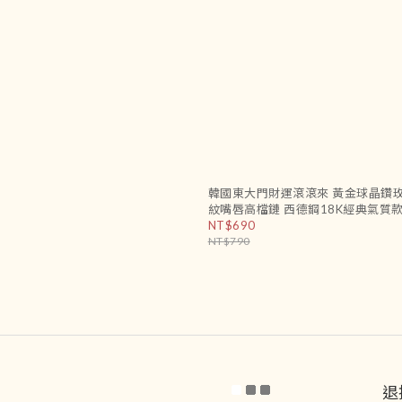
韓國東大門財運滾滾來 黃金球晶鑽
紋嘴唇高檔鏈 西德鋼18K經典氣質
鍊 兩款
NT$690
NT$790
退