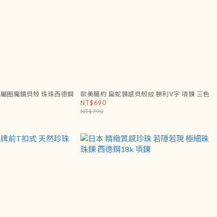
金屬圈魔鏡貝殼 珠珠西德鋼
歐美簡約 扁蛇鍊感貝殼紋 勝利V字 項鍊 三色
NT$690
NT$790