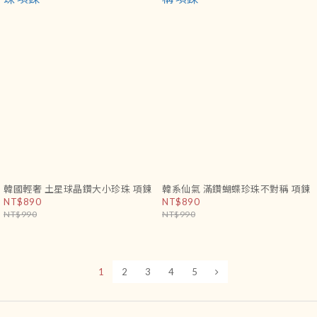
韓國輕奢 土星球晶鑽大小珍珠 項鍊
韓系仙氣 滿鑽蝴蝶珍珠不對稱 項鍊
NT$890
NT$890
NT$990
NT$990
1
2
3
4
5