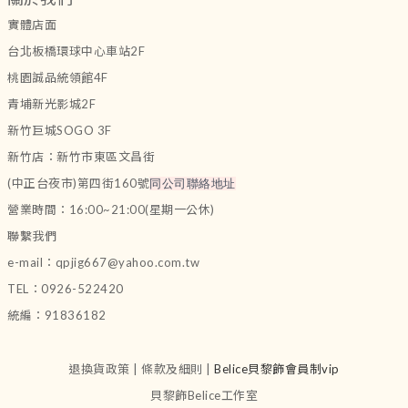
實體店面
台北板橋環球中心車站2F
桃園誠品統領館4F
青埔新光影城2F
新竹巨城SOGO 3F
新竹店：新竹市東區文昌街
(中正台夜市)第四街160號
同公司聯絡地址
營業時間：16:00~21:00(星期一公休)
聯繫我們
e-mail：qpjig667@yahoo.com.tw
TEL：0926-522420
統編：91836182
退換貨政策 | 條款及細則 |
Belice貝黎飾會員制vip
貝黎飾Belice工作室